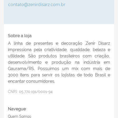
contato@zenirdisarz.com.br
PLACA DE MESA CORAÇÃO COM APLIQUE
PLACA
AMIGA A GENTE NÃO PROCURA...10,5X11
CÓDIGO:
P18876
Sobre a loja
A linha de presentes e decoração Zenir Disarz
Efetue seu Login
impressiona pela criatividade, qualidade, beleza e
utilidade. São produtos brasileiros com criação,
desenvolvimento e produção na indústria em
Gaurama/RS. Possuímos um mix com mais de
3000 itens para servir os lojistas de todo Brasil e
encantar consumidores.
CNPJ:
05.770.191/0001-94
Navegue
PLACA DE MESA CORAÇÃO COROA
PLACA
AMIZADE É QUANDO...12,5X11
Quem Somos