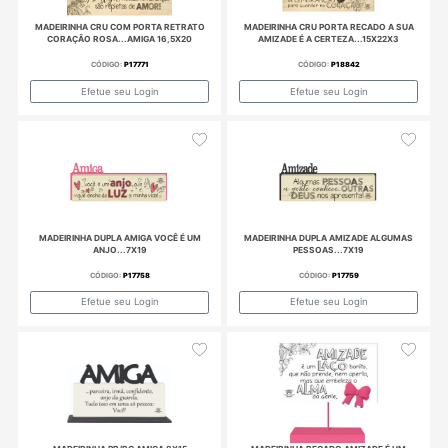
CÓDIGO:
P19522
Efetue seu Login
MADEIRINHA CRU AMIZADE É ASSIM: UM
MADE
LAÇO...8X28
C
CÓDIGO:
P18791
Efetue seu Login