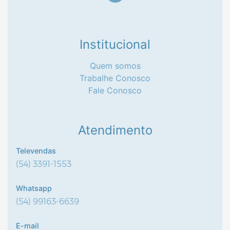
Institucional
Quem somos
Trabalhe Conosco
MÓBILE OS AMIGOS SÃO PESSOAS A
PLAC
Fale Conosco
QUEM OS ANJOS...17,5X9
CÓDIGO:
P19538
Atendimento
Efetue seu Login
Televendas
(54) 3391-1553
Whatsapp
(54) 99163-6639
E-mail