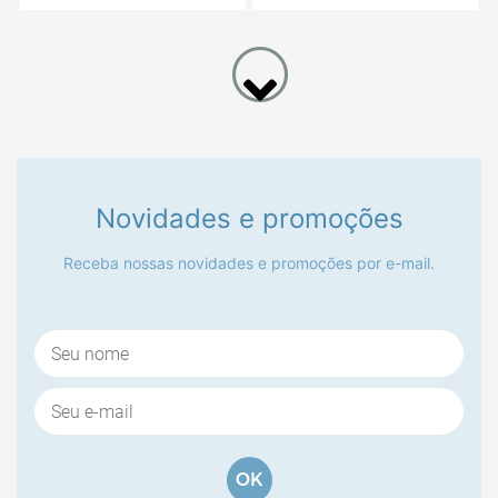
Efetue seu Login
Novidades e promoções
Receba nossas novidades e promoções por e-mail.
MADEIRINHA RECADO P/B AMIGOS SÃO
MADE
ASSIM...16X11
CÓDIGO:
P11537
Efetue seu Login
OK