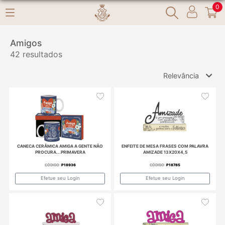
0
Amigos
42 resultados
Relevância
Relevância
Mais Vendidos
Menor Preço
Maior Preço
Ordem Alfabética