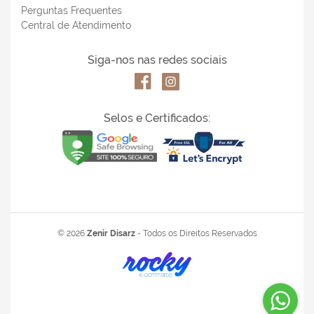
Perguntas Frequentes
CÓDIGO:
P18203
Central de Atendimento
Efetue seu Login
Siga-nos nas redes sociais
Selos e Certificados:
PORTA-COPO RESINADO CERVEJA COMO
POR
© 2026
Zenir Disarz
- Todos os Direitos Reservados
SÃO AS COISAS... 10,5X10,5
CÓDIGO:
P13456
Efetue seu Login