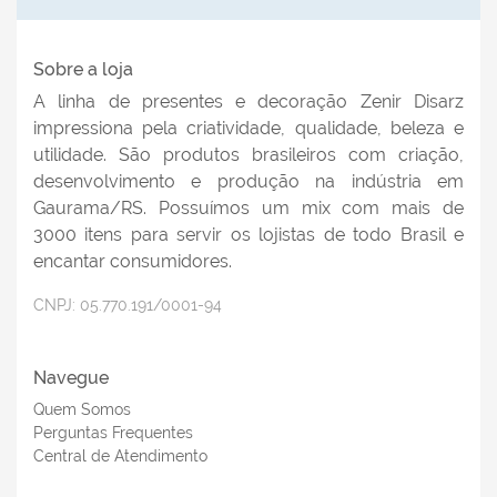
Sobre a loja
A linha de presentes e decoração Zenir Disarz
impressiona pela criatividade, qualidade, beleza e
utilidade. São produtos brasileiros com criação,
RÉGUA DE CRESCIMENTO BABY URSO
RÉGU
desenvolvimento e produção na indústria em
ROSA 118X13
Gaurama/RS. Possuímos um mix com mais de
3000 itens para servir os lojistas de todo Brasil e
CÓDIGO:
P21129
encantar consumidores.
Efetue seu Login
CNPJ:
05.770.191/0001-94
Navegue
Quem Somos
Perguntas Frequentes
Central de Atendimento