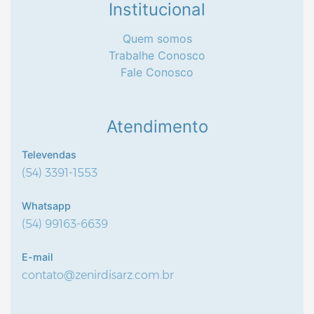
Institucional
Efetue seu Login
Quem somos
Trabalhe Conosco
Fale Conosco
Atendimento
Televendas
(54) 3391-1553
NECESSAIRE VÓ LEVE O MEU AMOR POR
ONDE FOR 16X20
Whatsapp
(54) 99163-6639
CÓDIGO:
P21373
Efetue seu Login
E-mail
contato@zenirdisarz.com.br