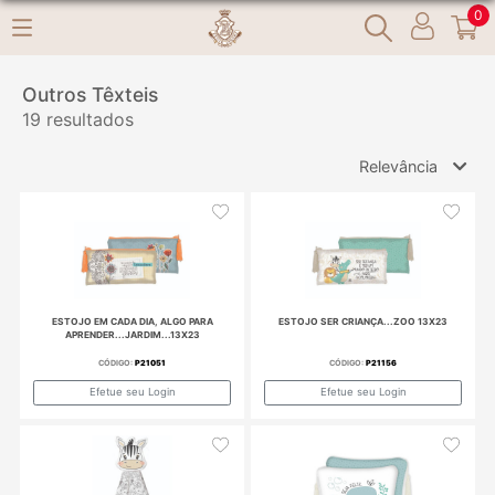
0
Outros Têxteis
19 resultados
Relevância
Relevância
Mais Vendidos
Menor Preço
Maior Preço
Ordem Alfabética