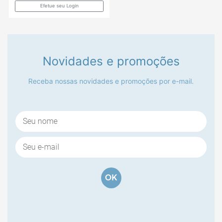
NECESSAIRE MÃE...BORBOLETA 16X20
NEC
CÓDIGO:
P20798
Efetue seu Login
Novidades e promoções
Receba nossas novidades e promoções por e-mail.
NECESSAIRE ONDE QUER QUE
OK
VÁ...BORBOLETA 16X20
CÓDIGO:
P20905